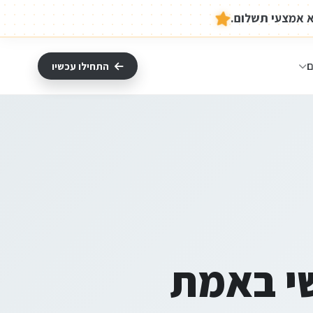
ם
התחילו עכשיו
שי באמת